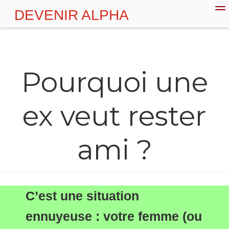
DEVENIR ALPHA
💪 Plan d'action
Couple
Séduction
Pourquoi une
ex veut rester
ami ?
C’est une situation
ennuyeuse : votre femme (ou